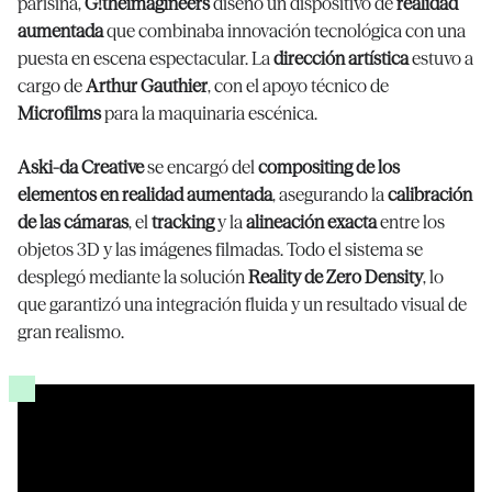
parisina,
G!theimagineers
diseñó un dispositivo de
realidad
aumentada
que combinaba innovación tecnológica con una
puesta en escena espectacular. La
dirección artística
estuvo a
cargo de
Arthur Gauthier
, con el apoyo técnico de
Microfilms
para la maquinaria escénica.
Aski-da Creative
se encargó del
compositing de los
elementos en realidad aumentada
, asegurando la
calibración
de las cámaras
, el
tracking
y la
alineación exacta
entre los
objetos 3D y las imágenes filmadas. Todo el sistema se
desplegó mediante la solución
Reality de Zero Density
, lo
que garantizó una integración fluida y un resultado visual de
gran realismo.