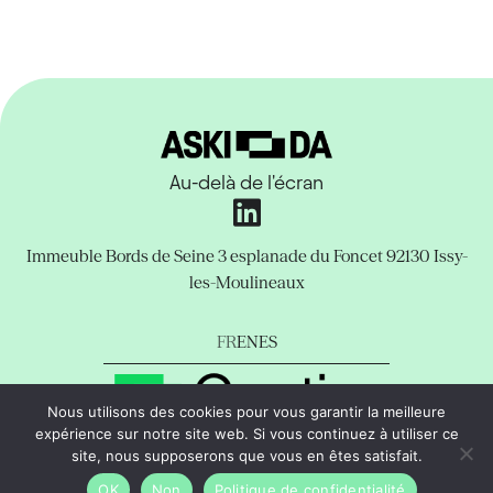
Au-delà de l'écran
Immeuble Bords de Seine
3 esplanade du Foncet
92130 Issy-
les-Moulineaux
FR
EN
ES
Nous utilisons des cookies pour vous garantir la meilleure
expérience sur notre site web. Si vous continuez à utiliser ce
Mentions Légales
Politique de confidentialité
Support
site, nous supposerons que vous en êtes satisfait.
copyright © Aski-da Tous droits réservés.
OK
Non
Politique de confidentialité