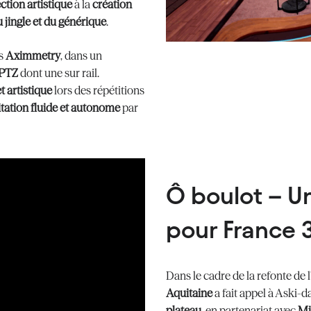
ction artistique
à la
création
u jingle et du générique
.
ns
Aximmetry
, dans un
 PTZ
dont une sur rail.
t artistique
lors des répétitions
itation fluide et autonome
par
Ô boulot – Un
pour France 
Dans le cadre de la refonte de 
Aquitaine
a fait appel à Aski-
plateau
, en partenariat avec
Mi