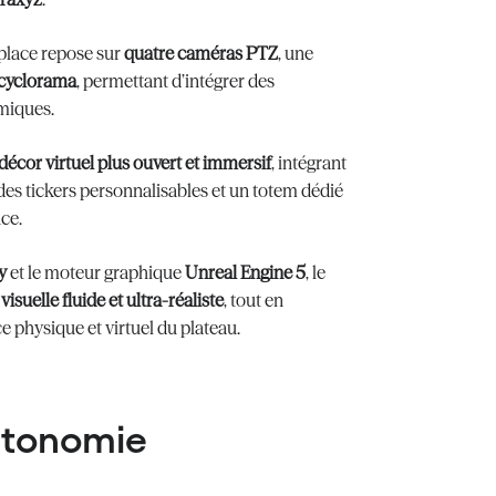
 place repose sur
quatre caméras PTZ
, une
 cyclorama
, permettant d’intégrer des
miques.
décor virtuel plus ouvert et immersif
, intégrant
es tickers personnalisables et un totem dédié
ce.
y
et le moteur graphique
Unreal Engine 5
, le
isuelle fluide et ultra-réaliste
, tout en
ce physique et virtuel du plateau.
autonomie