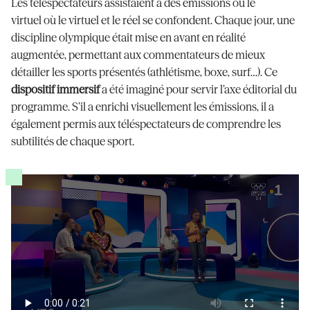
Les téléspectateurs
assistaient
à des émissions où le
virtuel
où le virtuel et le réel se confondent. Chaque jour, une
discipline olympique était mise en avant en réalité
augmentée, permettant aux commentateurs de mieux
détailler les sports présentés (athlétisme, boxe, surf
…).
Ce
dispositif immersif
a
été imaginé pour servir l’axe éditorial du
programme
. S’il
a
enrichi visuellement les émissions
,
il a
également
permis
aux téléspect
at
eurs
d
e comprendre
les
subtilités de chaque sport
.