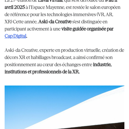
La 27ᵉ édition de
Laval Virtual
, qui s’est déroulée du
9 au 11
avril 2025
à l’Espace Mayenne, est restée le salon européen
de référence pour les technologies immersives (VR, AR,
XR)
Cette année,
Aski-da Creative
s’est distinguée en
participant activement à une
visite guidée organisée par
Cap Digital
.
Aski-da Creative, experte en production virtuelle, création de
décors XR et habillages broadcast, a ainsi confirmé son
positionnement au cœur des échanges entre
industrie,
institutions et professionnels de la XR.