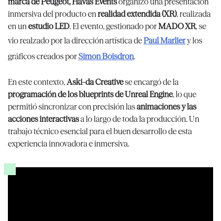
marca de Peugeot, Havas Events
organizó una presentación
inmersiva del producto en
realidad extendida (XR)
, realizada
en un
estudio LED
. El evento, gestionado por
MADO XR
, se
vio realzado por la dirección artística de
Paul Marlier
y los
gráficos creados por
Simon Boisdron
.
En este contexto,
Aski-da Creative
se encargó de la
programación de los blueprints de Unreal Engine
, lo que
permitió sincronizar con precisión las
animaciones y las
acciones interactivas
a lo largo de toda la producción. Un
trabajo técnico esencial para el buen desarrollo de esta
experiencia innovadora e inmersiva.