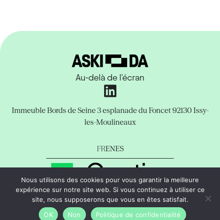
Au-delà de l'écran
Immeuble Bords de Seine
3 esplanade du Foncet
92130 Issy-
les-Moulineaux
FR
EN
ES
Nous utilisons des cookies pour vous garantir la meilleure
expérience sur notre site web. Si vous continuez à utiliser ce
Mentions Légales
Politique de confidentialité
Support
site, nous supposerons que vous en êtes satisfait.
copyright © Aski-da Tous droits réservés.
OK
Non
Politique de confidentialité