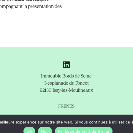
compagnant la présentation des
Immeuble Bords de Seine
3 esplanade du Foncet
92130 Issy-les-Moulineaux
FR
EN
ES
copyright © Aski-da Tous droits
Légales
Politique de confidentialité
Support
eilleure expérience sur notre site web. Si vous continuez à utiliser ce
OK
Non
Politique de confidentialité