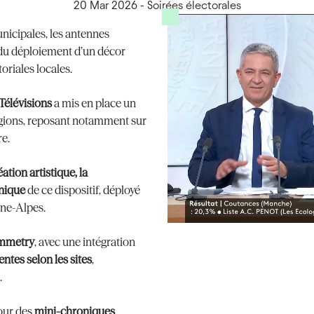
20 Mar 2026
-
Soirées électorales
nicipales, les antennes
 du déploiement d’un décor
oriales locales.
Télévisions
a mis en place un
régions, reposant notamment sur
re.
éation artistique, la
hnique
de ce dispositif, déployé
ne-Alpes.
immetry
, avec une intégration
ntes selon les sites
,
.
pour des
mini-chroniques