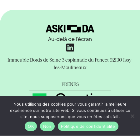
Au-delà de l'écran
Immeuble Bords de Seine
3 esplanade du Foncet
92130 Issy-
les-Moulineaux
FR
EN
ES
Nous utilisons des cookies pour vous garantir la meilleure
expérience sur notre site web. Si vous continuez à utiliser ce
Mentions Légales
Politique de confidentialité
Support
site, nous supposerons que vous en êtes satisfait.
copyright © Aski-da Tous droits réservés.
OK
Non
Politique de confidentialité