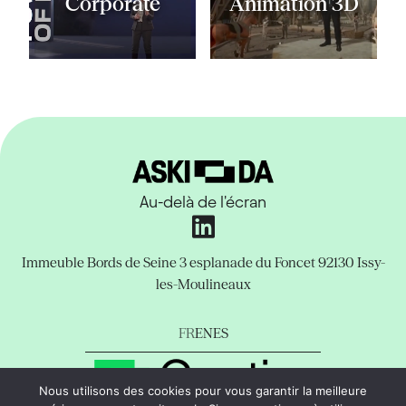
Corporate
Animation 3D
Au-delà de l'écran
Immeuble Bords de Seine
3 esplanade du Foncet
92130 Issy-
les-Moulineaux
FR
EN
ES
Nous utilisons des cookies pour vous garantir la meilleure