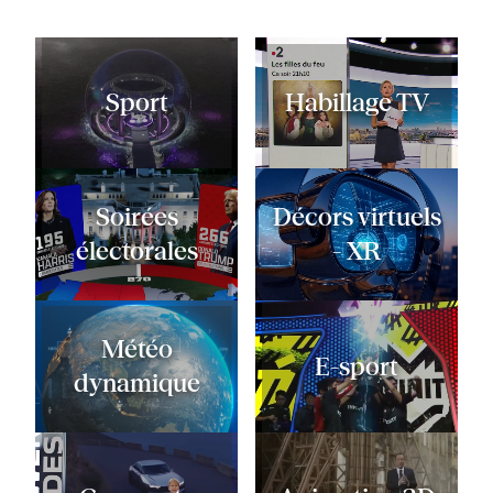
Sport
Habillage TV
Soirées
Décors virtuels
électorales
- XR
Météo
E-sport
dynamique