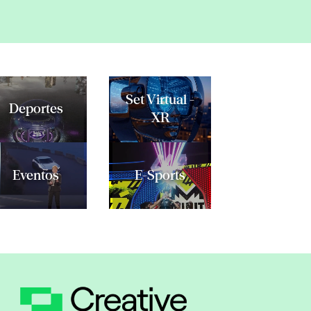
Set Virtual -
Deportes
XR
Eventos
E-Sports