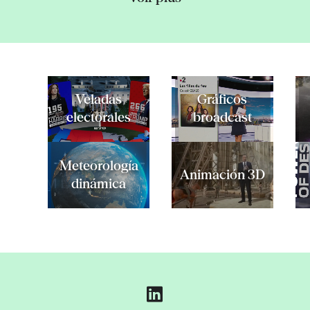
Veladas
Gráficos
electorales
broadcast
Meteorología
Animación 3D
dinámica