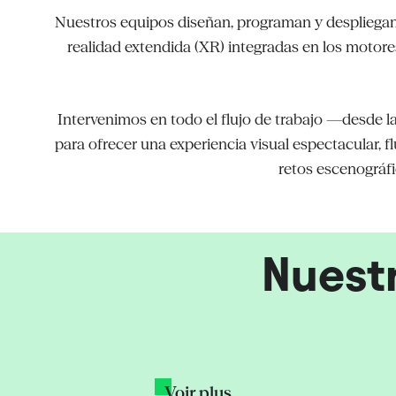
Nuestros equipos diseñan, programan y despliegan
realidad extendida (XR) integradas en los motore
Intervenimos en todo el flujo de trabajo —desde l
para ofrecer una experiencia visual espectacular, 
retos escenográfi
Nuest
Tiger Destiny's C
 2021
LLA Finals (LoL)
PUBG
Riot Games
Voir plus