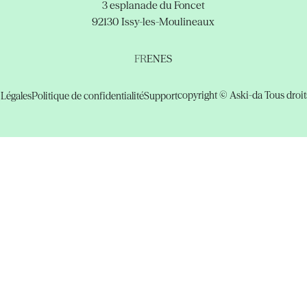
3 esplanade du Foncet
92130 Issy-les-Moulineaux
FR
EN
ES
copyright © Aski-da Tous droits
Légales
Politique de confidentialité
Support