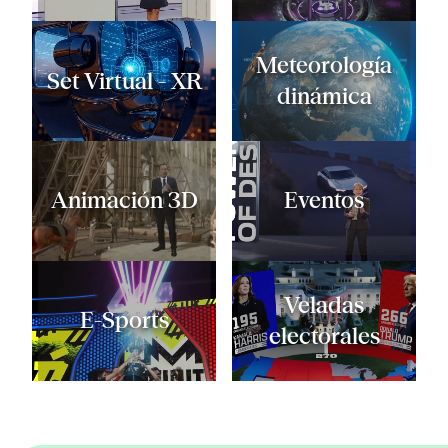
Meteorología
Set Virtual - XR
dinámica
Animación 3D
Eventos
Veladas
E-Sports
electorales