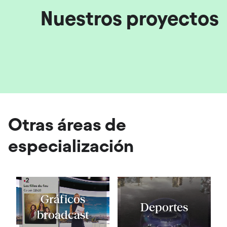
Nuestros proyectos
Meteorología automatizada para
TV Monaco
Meteorología dinámica
en tiempo real
Otras áreas de
especialización
Gráficos
Deportes
broadcast