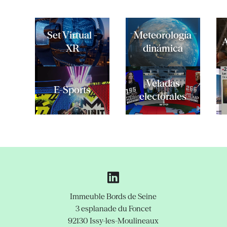
Set Virtual -
Meteorología
XR
dinámica
Veladas
E-Sports
electorales
Immeuble Bords de Seine
3 esplanade du Foncet
92130 Issy-les-Moulineaux