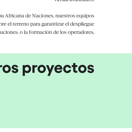
pa Africana de Naciones, nuestros equipos
e el terreno para garantizar el despliegue
luciones, o la formación de los operadores.
ros proyectos
 virtual y dispositivos XR
 Naciones