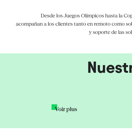
Desde los Juegos Olímpicos hasta la Co
acompañan a los clientes tanto en remoto como sobr
y soporte de las so
Nuest
CAN 2025: estudio
24
Copa Africana de
para 2M
s Juegos
New World TV
 Invierno de
Voir plus